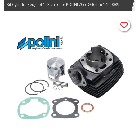
Kit Cylindre Peugeot 103 en fonte POLINI 70cc Ø46mm 142.0089
pour 103 SP SPX RCX MVL Vogue