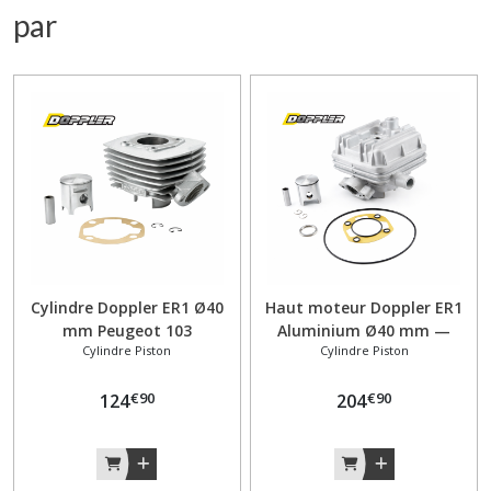
par
Cylindre Doppler ER1 Ø40
Haut moteur Doppler ER1
mm Peugeot 103
Aluminium Ø40 mm —
Cylindre Piston
Cylindre Piston
Aluminium Nikasil 197248
Peugeot 103 SPX / RCX / SP
Liquide — Piston Vertex
€
90
€
90
124
Mono-segment 502218
204