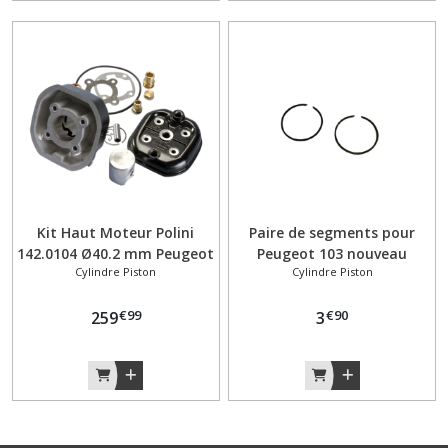
Kit Haut Moteur Polini
Paire de segments pour
142.0104 Ø40.2 mm Peugeot
Peugeot 103 nouveau
Cylindre Piston
Cylindre Piston
103 H2O Cylindre Liquide
modèle
€
99
€
90
259
3