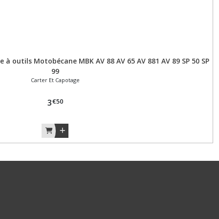
te à outils Motobécane MBK AV 88 AV 65 AV 881 AV 89 SP 50 SP
99
Carter Et Capotage
€
50
3