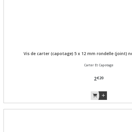
Décoration
(1)
Direction
(1)
Echappement
Vis de carter (capotage) 5 x 12 mm rondelle (joint) no
(5)
Carter Et Capotage
Fourche
(1)
€
20
2
Guidon
(1)
Joints
(3)