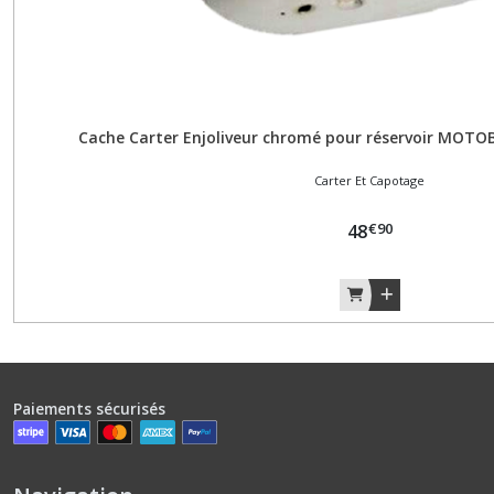
Variateur
(3)
Vilebrequin
Embiellage
Vilo
Cache Carter Enjoliveur chromé pour réservoir MOT
(4)
Carter Et Capotage
€
90
48
Afficher
les
résultats
Paiements sécurisés