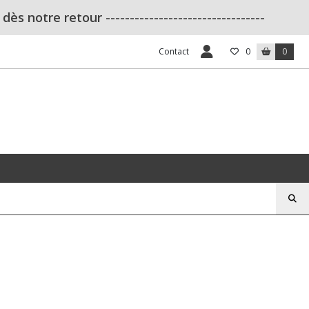
s notre retour ---------------------------------
Contact
0
0