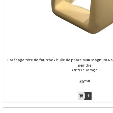
Levier
(2)
Cadre
(1)
Carburateur
et
filtre
à
air
Carénage tête de fourche / bulle de phare MBK Magnum Rac
(11)
peindre
Carter Et Capotage
Carter
€
90
35
et
capotage
(6)
Carter
moteur