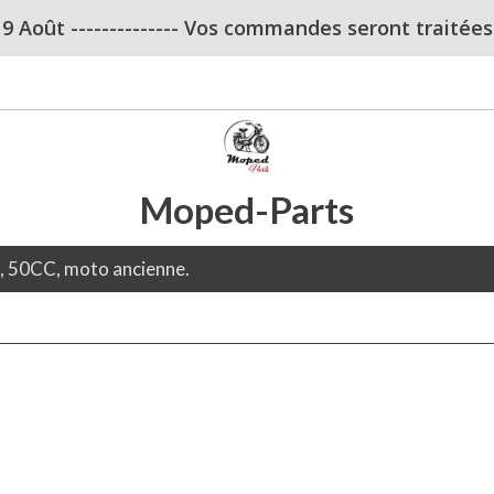
u 9 Août -------------- Vos commandes seront traitées dè
Moped-Parts
e, 50CC, moto ancienne.