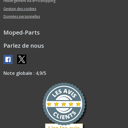
Hébergement via eProShopping
Gestion des cookies
Chaine
Données personnelles
transmission
(8)
Moped-Parts
Compteur
Parlez de nous
de
vitesse
(17)
Note globale : 4,9/5
Courroie
(5)
Culasse
(8)
Cylindre
piston