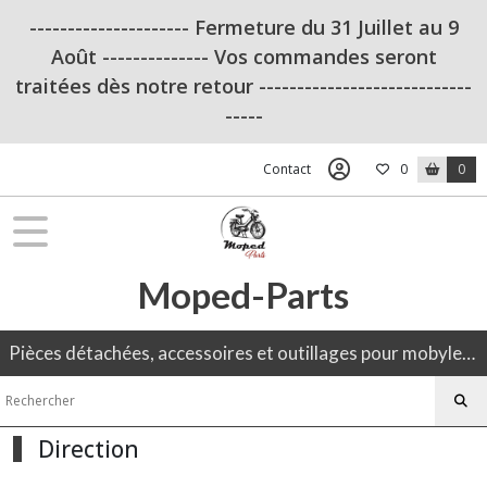
Fermer
--------------------- Fermeture du 31 Juillet au 9
Août -------------- Vos commandes seront
traitées dès notre retour ----------------------------
FILTRES
-----
Tous
les
Contact
0
0
produits
Peugeot
103
Moped-Parts
OUTILLAGE
(12)
Pièces détachées, accessoires et outillages pour mobylette, 50CC, moto ancienne.
Admission
(19)
Direction
Amortisseurs
(11)