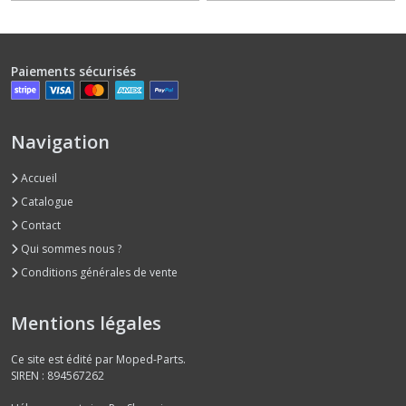
(21)
Cadre
Paiements sécurisés
(1)
Carburateur
Navigation
et
filtre
à
Accueil
air
Catalogue
(20)
Contact
Qui sommes nous ?
Carter
Conditions générales de vente
et
capotage
(51)
Mentions légales
Ce site est édité par Moped-Parts.
Carter
SIREN : 894567262
moteur
(6)