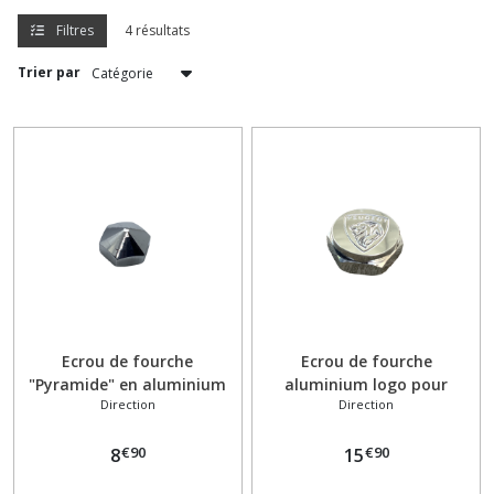
Filtres
4 résultats
Allumage
Trier par
(31)
Antivol
(4)
Autocollant
sticker
(3)
Avertisseur
Klaxon
Ecrou de fourche
Ecrou de fourche
(4)
"Pyramide" en aluminium
aluminium logo pour
Direction
Direction
PEUGEOT 103
PEUGEOT 103
Axe
€
90
€
90
8
15
(5)