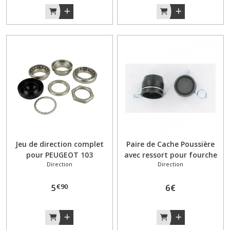
Béquille
(16)
Bouchon
de
réservoir
(3)
Bougie
(3)
Jeu de direction complet
Paire de Cache Poussière
Boulonnerie
pour PEUGEOT 103
avec ressort pour fourche
Visserie
Direction
Direction
Peugeot 103
(4)
SP/MVL/SPX/RCX
€
90
5
6
€
Câbles
gaines
leviers