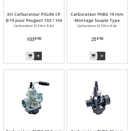
Poignées
Kit Carburateur POLINI CP
Carburateur PHBG 19 mm
(9)
Ø 19 pour Peugeot 103 / 104
Montage Souple Type
Carburateur Et Filtre À Air
Carburateur Et Filtre À Air
/ 105 – 177.0011
Dellorto Peugeot 103 SP
MVL SPX RCX
Porte
€
90
€
90
103
25
bagage
(6)
Pot
d'échappement
(25)
Poulie
(13)
Refroidissement
radiateur
(3)