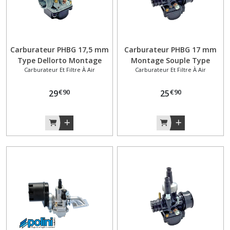
Fourche
(1)
Garde
Carburateur PHBG 17,5 mm
Carburateur PHBG 17 mm
boue
Type Dellorto Montage
Montage Souple Type
(17)
Carburateur Et Filtre À Air
Carburateur Et Filtre À Air
Rigide Peugeot 103 SP MVL
Dellorto Peugeot 103 SP
SPX RCX
MVL SPX RCX
€
90
€
90
29
25
Guidon
(17)
Joints
(16)
Pédalier
(21)
Phare
(45)