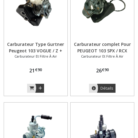
(35)
Décoration
(3)
Carburateur Type Gurtner
Carburateur complet Pour
Direction
(4)
Peugeot 103 VOGUE / Z +
PEUGEOT 103 SPX / RCX
Carburateur Et Filtre À Air
Carburateur Et Filtre À Air
Filtre à Air – Ø12mm
Electricité
€
90
€
90
21
26
(3)
Détails
Embrayage
(8)
Feu
(25)