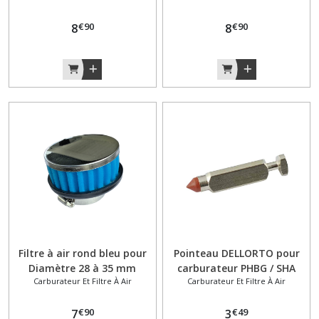
MBK
€
90
€
90
Variateur
8
8
(11)
vilebrequin
Embiellage
Vilo
(8)
Afficher
les
résultats
Filtre à air rond bleu pour
Pointeau DELLORTO pour
Diamètre 28 à 35 mm
carburateur PHBG / SHA
Carburateur Et Filtre À Air
Carburateur Et Filtre À Air
Fixation droite
€
90
€
49
7
3