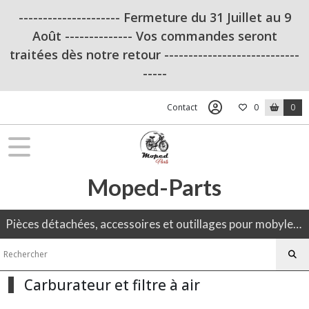
Fermer
--------------------- Fermeture du 31 Juillet au 9
Août -------------- Vos commandes seront
traitées dès notre retour ----------------------------
FILTRES
-----
Tous
les
Contact
0
0
produits
Peugeot
103
Moped-Parts
OUTILLAGE
(12)
Pièces détachées, accessoires et outillages pour mobylette, 50CC, moto ancienne.
Admission
(19)
Carburateur et filtre à air
Amortisseurs
(11)