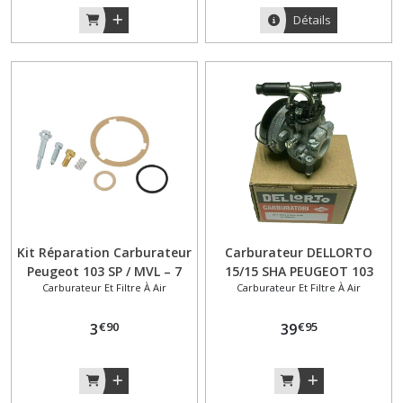
Détails
Béquille
(16)
Bouchon
de
réservoir
(3)
Bougie
(3)
Kit Réparation Carburateur
Carburateur DELLORTO
Boulonnerie
Peugeot 103 SP / MVL – 7
15/15 SHA PEUGEOT 103
Visserie
Carburateur Et Filtre À Air
Carburateur Et Filtre À Air
Pièces – D12 Gurtner –
SP/MVL MBK 51
(4)
Monte d’Origine
€
90
€
95
3
39
Câbles
gaines
leviers