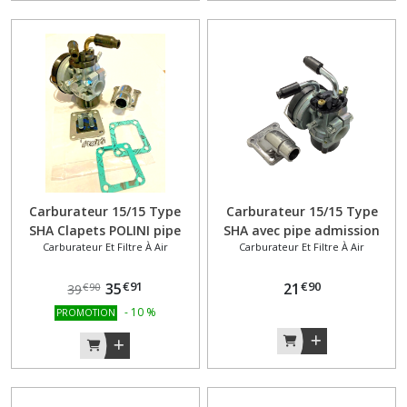
(21)
Cadre
(1)
Carburateur
et
filtre
à
air
(20)
Carburateur 15/15 Type
Carburateur 15/15 Type
SHA Clapets POLINI pipe
SHA avec pipe admission
Carburateur Et Filtre À Air
Carburateur Et Filtre À Air
admission pour Peugeot
pour Peugeot 103 SP/MVL
Carter
103 SP/MVL
et
€
91
€
90
35
21
€
90
39
capotage
(51)
-
10
%
PROMOTION
Carter
moteur
(6)