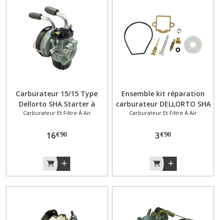
Chaine
transmission
(8)
Compteur
de
vitesse
Carburateur 15/15 Type
Ensemble kit réparation
(17)
Dellorto SHA Starter à
carburateur DELLORTO SHA
Carburateur Et Filtre À Air
Carburateur Et Filtre À Air
Câble Peugeot 103 SP MVL
diamètre: 14, 15, 16mm
Vogue SPX RCX Chrono
Courroie
€
90
€
90
Racing
16
3
(5)
Culasse
(8)
Cylindre
piston