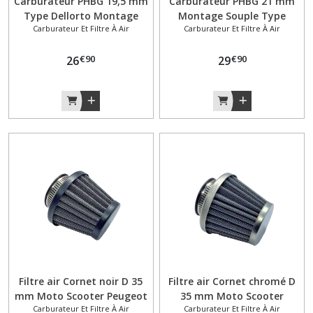
Carburateur PHBG 19,5 mm
Carburateur PHBG 21 mm
Type Dellorto Montage
Montage Souple Type
Réservoir
Carburateur Et Filtre À Air
Carburateur Et Filtre À Air
Rigide Peugeot 103 SP MVL
Dellorto Peugeot 103 SP
(3)
SPX RCX
MVL SPX RCX
€
90
€
90
26
29
Roulement
(2)
Selle
(25)
Support
moteur
(9)
Support
plaque
Filtre air Cornet noir D 35
Filtre air Cornet chromé D
immatriculation
mm Moto Scooter Peugeot
35 mm Moto Scooter
(1)
Carburateur Et Filtre À Air
Carburateur Et Filtre À Air
103 Mobylette MBK
Peugeot 103 Mobylette