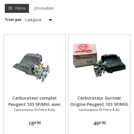
Filtres
20 résultats
Allumage
Trier par
(31)
Antivol
(4)
Autocollant
sticker
(3)
Avertisseur
Klaxon
Carburateur complet
Carburateur Gurtner
(4)
Peugeot 103 SP/MVL avec
Origine Peugeot 103 SP/MVL
Carburateur Et Filtre À Air
Carburateur Et Filtre À Air
filtre à air
avec Filtre à Air – Diamètre
12 mm – Fabrication
Axe
€
90
€
90
18
Française
49
(5)