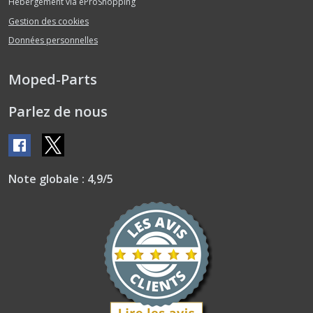
Hébergement via eProShopping
Décoration
(1)
Gestion des cookies
Données personnelles
Direction
(1)
Moped-Parts
Parlez de nous
Echappement
(5)
Fourche
Note globale : 4,9/5
(1)
Guidon
(1)
Joints
(3)