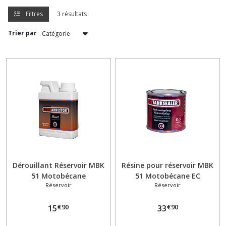
Filtres
3 résultats
Allumage
Trier par
(8)
Bouchon
de
réservoir
(1)
Bougie
(3)
Boulonnerie
Dérouillant Réservoir MBK
Résine pour réservoir MBK
Visserie
51 Motobécane
51 Motobécane EC
(1)
Réservoir
Réservoir
RustArrestor 250 ml
TankSealer 500 ml
€
90
€
90
15
33
Câble
Gaine