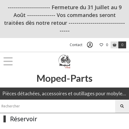
Fermer
--------------------- Fermeture du 31 Juillet au 9
Août -------------- Vos commandes seront
traitées dès notre retour ----------------------------
FILTRES
-----
Tous
les
Contact
0
0
produits
Motobécane
MBK
Moped-Parts
OUTILLAGE
(13)
Pièces détachées, accessoires et outillages pour mobylette, 50CC, moto ancienne.
Admission
(8)
Réservoir
Amortisseurs
(2)