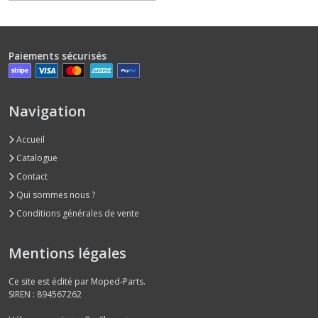
(2)
Chaine
Paiements sécurisés
transmission
(8)
Navigation
Compteur
de
Accueil
vitesse
(3)
Catalogue
Contact
Qui sommes nous ?
Culasse
(3)
Conditions générales de vente
Mentions légales
Cylindre
piston
(9)
Ce site est édité par Moped-Parts.
SIREN : 894567262