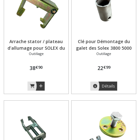
(1)
Support
plaque
immatriculation
(2)
Arrache stator / plateau
Clé pour Démontage du
d'allumage pour SOLEX du
galet des Solex 3800 5000
Outillage
Outillage
modèle 1010 au 5000
Afficher
les
€
90
€
99
38
22
résultats
Détails