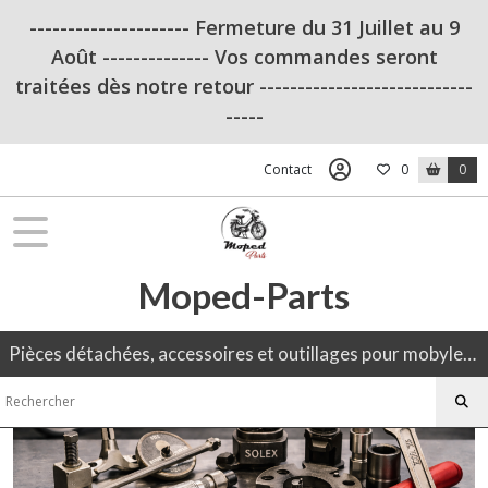
Fermer
--------------------- Fermeture du 31 Juillet au 9
Août -------------- Vos commandes seront
traitées dès notre retour ----------------------------
FILTRES
-----
Tous
les
Contact
0
0
produits
Pièces
adaptables
pour
Solex
Moped-Parts
OUTILLAGE
(12)
Pièces détachées, accessoires et outillages pour mobylette, 50CC, moto ancienne.
Allumage
(7)