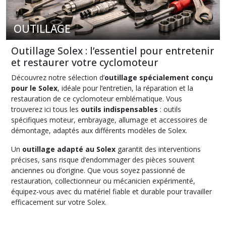
Axe
moteur
et
OUTILLAGE
Silentbloc
(2)
Outillage Solex : l’essentiel pour entretenir
et restaurer votre cyclomoteur
Bavette
Découvrez notre sélection d’
outillage spécialement conçu
(5)
pour le Solex
, idéale pour l’entretien, la réparation et la
restauration de ce cyclomoteur emblématique. Vous
trouverez ici tous les
outils indispensables
: outils
Bequille
(1)
spécifiques moteur, embrayage, allumage et accessoires de
démontage, adaptés aux différents modèles de Solex.
Un
outillage adapté au Solex
garantit des interventions
Bouchon
de
précises, sans risque d’endommager des pièces souvent
réservoir
anciennes ou d’origine. Que vous soyez passionné de
(1)
restauration, collectionneur ou mécanicien expérimenté,
équipez-vous avec du matériel fiable et durable pour travailler
efficacement sur votre Solex.
Bougie
(1)