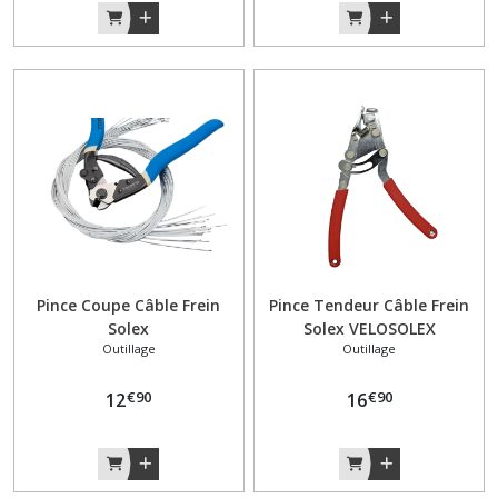
piston
(7)
Direction
(1)
Echappement
(3)
Embrayage
(2)
Pince Coupe Câble Frein
Pince Tendeur Câble Frein
Solex
Solex VELOSOLEX
Outillage
Outillage
Faisceau
électrique
€
90
€
90
12
16
(2)
Filtre
(5)