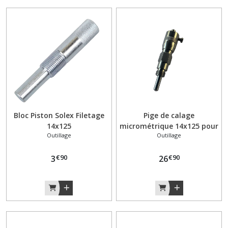
Galet
(1)
Garde
Boue
(8)
Joints
Bloc Piston Solex Filetage
Pige de calage
(5)
14x125
micrométrique 14x125 pour
Outillage
Outillage
allumage SOLEX VELOSOLEX
Pédalier
€
90
€
90
3
26
(13)
Phare
et
Feu
(8)