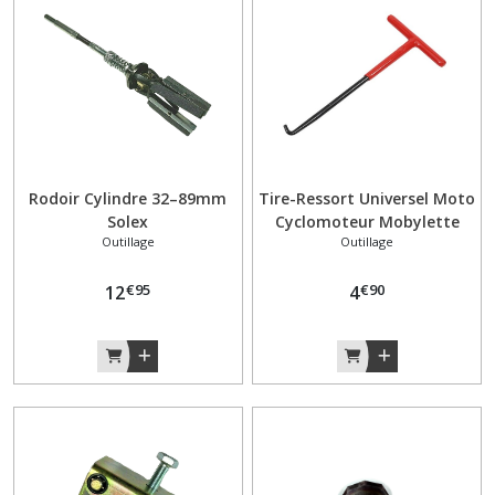
Poignées
(5)
Pompe
à
essence
(10)
Rodoir Cylindre 32–89mm
Tire-Ressort Universel Moto
Solex
Cyclomoteur Mobylette
Outillage
Outillage
Vélo –Velosolex Solex Outil
Réservoir
extracteur
(3)
€
95
€
90
12
4
Roue
Rayon
(3)
Roulement
moteur