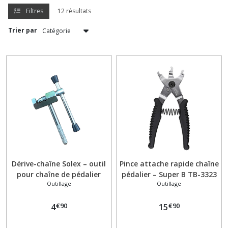
Filtres
12 résultats
Boulonnerie
Visserie
Trier par
(3)
Câbles
et
gaines
(2)
Carburateur
(13)
Dérive-chaîne Solex – outil
Pince attache rapide chaîne
Carter
pour chaîne de pédalier
pédalier – Super B TB-3323
et
Outillage
Outillage
– Solex
capotage
(2)
€
90
€
90
4
15
Cylindre