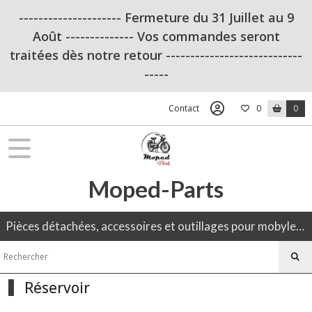
Fermer
--------------------- Fermeture du 31 Juillet au 9
Août -------------- Vos commandes seront
traitées dès notre retour ----------------------------
FILTRES
-----
Tous
les
Contact
0
0
produits
Moto
OUTILLAGE
Moped-Parts
(8)
Pièces détachées, accessoires et outillages pour mobylette, 50CC, moto ancienne.
Phare
Feu
(21)
Réservoir
Réservoir
(2)