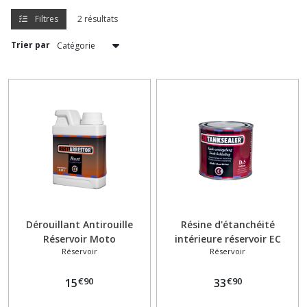
Filtres
2 résultats
Afficher
Trier par
les
résultats
Dérouillant Antirouille
Résine d'étanchéité
Réservoir Moto
intérieure réservoir EC
Réservoir
Réservoir
RustArrestor 250 ml
TankSealer 500 ml
€
90
€
90
15
33