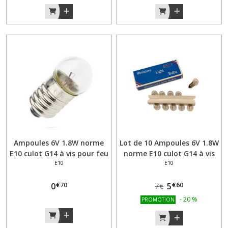
BAY15D
(1)
BA15S
(3)
BA9S
(1)
BA7S
(1)
Ampoules 6V 1.8W norme
Lot de 10 Ampoules 6V 1.8W
E10 culot G14 à vis pour feu
norme E10 culot G14 à vis
E10
E10
arrière mobylette
pour feu arrière mobylette
Afficher
€
70
€
60
0
5
7
€
les
résultats
-
20
%
PROMOTION