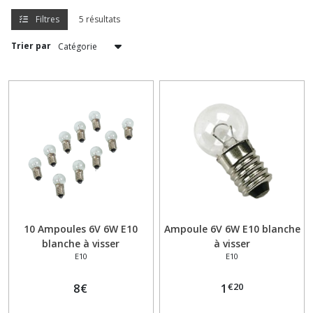
(3)
Filtres
5 résultats
Trier par
P15D
(1)
E10
(5)
BAX15D
(3)
BA20S
10 Ampoules 6V 6W E10
Ampoule 6V 6W E10 blanche
(1)
blanche à visser
à visser
E10
E10
BA20D
(4)
€
20
8
€
1