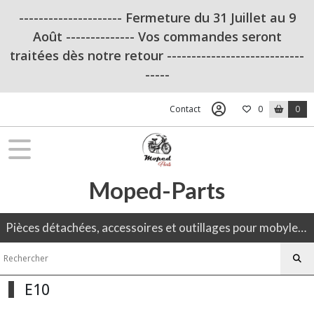
Fermer
--------------------- Fermeture du 31 Juillet au 9
Août -------------- Vos commandes seront
traitées dès notre retour ----------------------------
FILTRES
-----
Tous
les
Contact
0
0
produits
Ampoule
Ampoule
6V
Moped-Parts
SV8.5
(2)
Pièces détachées, accessoires et outillages pour mobylette, 50CC, moto ancienne.
SV7
(1)
E10
P26S