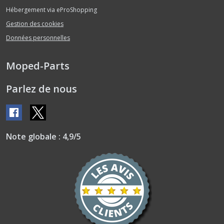
(35)
Hébergement via eProShopping
Gestion des cookies
Décoration
Données personnelles
(3)
Moped-Parts
Direction
(4)
Parlez de nous
Electricité
(3)
Note globale : 4,9/5
Embrayage
(8)
Feu
(25)