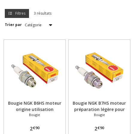
Béquille
Filtres
3 résultats
(16)
Trier par
Bouchon
de
réservoir
(3)
Bougie
(3)
Boulonnerie
Visserie
(4)
Bougie NGK B6HS moteur
Bougie NGK B7HS moteur
origine utilisation
préparation légère pour
Bougie
Bougie
quotidienne pour Peugeot
Peugeot 103
Câbles
103
gaines
€
90
€
90
2
2
leviers