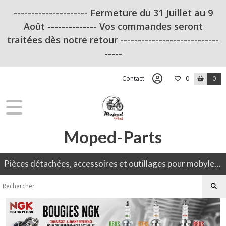
Fermer
--------------------- Fermeture du 31 Juillet au 9
Août -------------- Vos commandes seront
traitées dès notre retour ----------------------------
FILTRES
-----
Tous
les
Contact
0
0
produits
Peugeot
103
Moped-Parts
OUTILLAGE
(12)
Pièces détachées, accessoires et outillages pour mobylette, 50CC, moto ancienne.
Admission
(19)
Amortisseurs
(11)