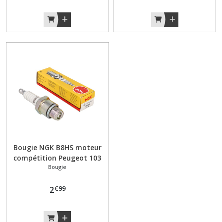
(21)
Cadre
(1)
Carburateur
et
filtre
à
air
(20)
Carter
Bougie NGK B8HS moteur
et
compétition Peugeot 103
capotage
Bougie
(51)
€
99
2
Carter
moteur
(6)