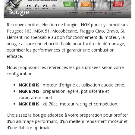
Bougie
Allumage
(31)
Retrouvez notre sélection de bougies NGK pour cyclomoteurs
Peugeot 103, MBK 51, Motobécane, Piaggio Ciao, Bravo, SI.
Élément indispensable au bon fonctionnement du moteur, la
Antivol
bougie assure une étincelle fiable pour faciliter le démarrage,
(4)
optimiser les performances et garantir une combustion
efficace.
Autocollant
Nous proposons les références les plus utilisées selon votre
sticker
(3)
configuration :
NGK B6HS
: moteur d'origine et utilisation quotidienne.
NGK B7HS
: préparation légère, pot détente et
Avertisseur
Klaxon
carburateur sport.
(4)
NGK B8HS
: kit 70cc, moteur racing et compétition.
Choisissez la bougie adaptée à votre préparation pour profiter
Axe
d'un allumage performant, d'un meilleur rendement moteur et
(5)
d'une fiabilité optimale.