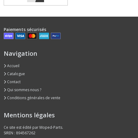
Chaine
transmission
(8)
Paiements sécurisés
Compteur
de
Navigation
vitesse
(17)
Accueil
Catalogue
Courroie
Contact
(5)
Qui sommes nous ?
Conditions générales de vente
Culasse
(8)
Mentions légales
Ce site est édité par Moped-Parts.
Cylindre
SIREN : 894567262
piston