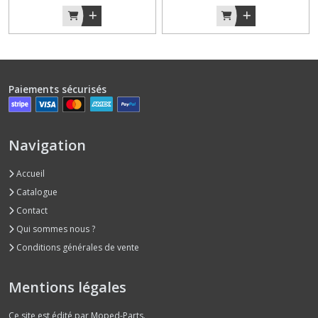
Carburateur
et
filtre
à
air
(11)
Paiements sécurisés
Carter
et
capotage
Navigation
(5)
Accueil
Carter
Catalogue
moteur
Contact
(1)
Qui sommes nous ?
Conditions générales de vente
Compteur
de
Mentions légales
vitesse
(2)
Ce site est édité par Moped-Parts.