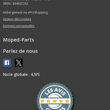
SIREN : 894567262
Courroie
(3)
Hébergement via eProShopping
Gestion des cookies
Données personnelles
Culasse
(3)
Moped-Parts
Cylindre
Parlez de nous
piston
(4)
Direction
(1)
Note globale : 4,9/5
Echappement
(7)
Garde-