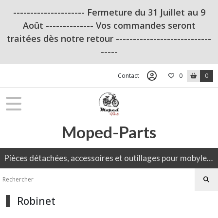
Fermer
--------------------- Fermeture du 31 Juillet au 9
Août -------------- Vos commandes seront
traitées dès notre retour ----------------------------
FILTRES
-----
Tous
les
Contact
0
0
produits
Ciao
Piaggio
Moped-Parts
OUTILLAGE
(10)
Pièces détachées, accessoires et outillages pour mobylette, 50CC, moto ancienne.
Allumage
(5)
Robinet
Béquille
(2)