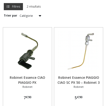
Filtres
2 résultats
Bouchon
Trier par
de
réservoir
(1)
Bougie
(3)
Boulonnerie
Visserie
(1)
Robinet Essence CIAO
Robinet Essence PIAGGIO
Câbles
PIAGGIO PX
CIAO SC PX 50 – Robinet 3
gaines
Robinet
Robinet
Positions type origine
leviers
(2)
€
90
€
90
7
5