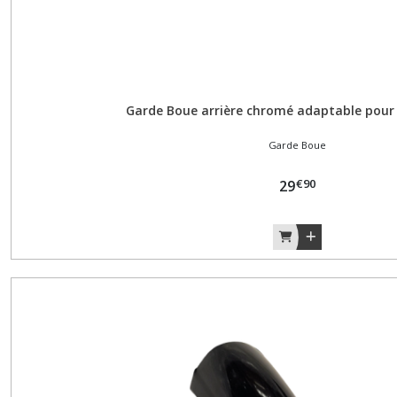
(1)
Support
plaque
immatriculation
(2)
Garde Boue arrière chromé adaptable pour
Garde Boue
Afficher
€
90
29
les
résultats