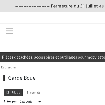
Fermer
--------------------- Fermeture du 31 Juillet a
FILTRES
Tous
les
produits
Pièces
adaptables
pour
Solex
Pièces détachées, accessoires et outillages pour mobylett
OUTILLAGE
(12)
Garde Boue
Allumage
Filtres
8 résultats
(7)
Trier par