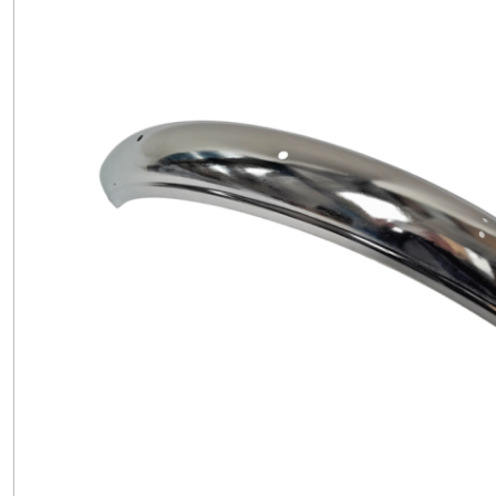
Poignées
(5)
Pompe
à
essence
(10)
Réservoir
(3)
Roue
Rayon
(3)
Roulement
moteur