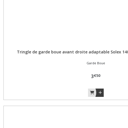
Galet
(1)
Garde
Boue
(8)
Tringle de garde boue avant droite adaptable Solex 1
Garde Boue
Joints
(5)
€
50
3
Pédalier
(13)
Phare
et
Feu
(8)