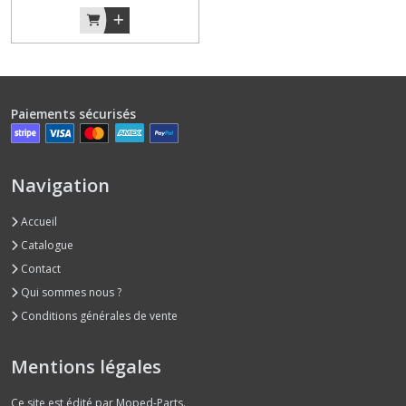
BAY15D
(1)
BA15S
(3)
Paiements sécurisés
BA9S
(1)
Navigation
Accueil
BA7S
Catalogue
(1)
Contact
Qui sommes nous ?
Afficher
Conditions générales de vente
les
résultats
Mentions légales
Ce site est édité par Moped-Parts.