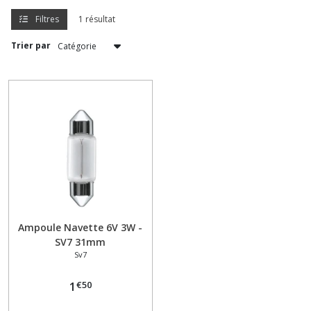
(3)
Filtres
1 résultat
Trier par
P15D
(1)
E10
(5)
BAX15D
(3)
BA20S
Ampoule Navette 6V 3W -
(1)
SV7 31mm
Sv7
BA20D
(4)
€
50
1