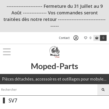
Fermer
--------------------- Fermeture du 31 Juillet au 9
Août -------------- Vos commandes seront
traitées dès notre retour ----------------------------
FILTRES
-----
Tous
les
Contact
0
0
produits
Ampoule
Ampoule
6V
Moped-Parts
SV8.5
(2)
Pièces détachées, accessoires et outillages pour mobylette, 50CC, moto ancienne.
SV7
(1)
SV7
P26S