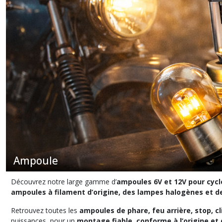
résultats
Ampoule
Découvrez notre large gamme d’
ampoules 6V et 12V pour cyc
ampoules à filament d’origine, des lampes halogènes et 
Retrouvez toutes les
ampoules de phare, feu arrière, stop, 
puissances, pour un
montage fiable, conforme à l’origine et