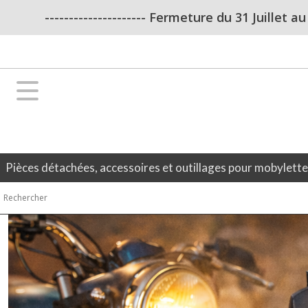
Fermer
--------------------- Fermeture du 31 Juillet a
FILTRES
Tous
les
produits
Ampoule
Ampoule
Pièces détachées, accessoires et outillages pour mobylett
12V
(29)
Ampoule
6V
(26)
Afficher
les