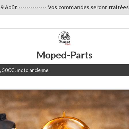
u 9 Août -------------- Vos commandes seront traitées dè
Moped-Parts
e, 50CC, moto ancienne.