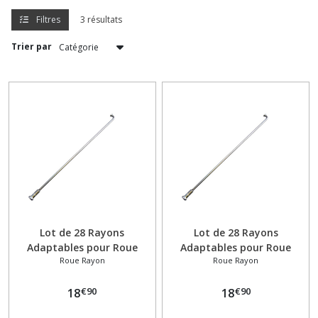
Axe
moteur
Filtres
3 résultats
et
Silentbloc
Trier par
(2)
Bavette
(5)
Bequille
(1)
Bouchon
de
Lot de 28 Rayons
Lot de 28 Rayons
réservoir
Adaptables pour Roue
Adaptables pour Roue
(1)
Roue Rayon
Roue Rayon
Avant Solex 3300 / 3800 –
Avant Solex 3300 / 3800 –
224 mm
218 mm
€
90
€
90
18
18
Bougie
(1)