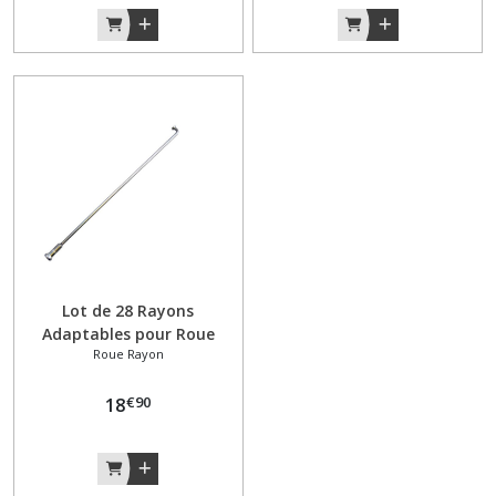
Boulonnerie
Visserie
(3)
Câbles
et
gaines
(2)
Carburateur
(13)
Lot de 28 Rayons
Adaptables pour Roue
Roue Rayon
Arrière Solex 3300 / 3800 –
Carter
198 mm
et
€
90
18
capotage
(2)
Cylindre