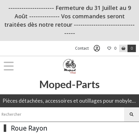
Fermer
--------------------- Fermeture du 31 Juillet au 9
Août -------------- Vos commandes seront
traitées dès notre retour ----------------------------
FILTRES
-----
Tous
les
Contact
0
0
produits
Pièces
adaptables
pour
Solex
Moped-Parts
OUTILLAGE
(12)
Pièces détachées, accessoires et outillages pour mobylette, 50CC, moto ancienne.
Allumage
(7)
Roue Rayon