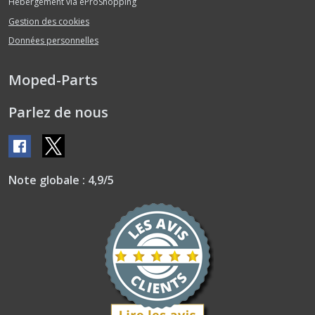
Hébergement via eProShopping
Gestion des cookies
Galet
Données personnelles
(1)
Moped-Parts
Garde
Boue
Parlez de nous
(8)
Joints
(5)
Note globale : 4,9/5
Pédalier
(13)
Phare
et
Feu
(8)