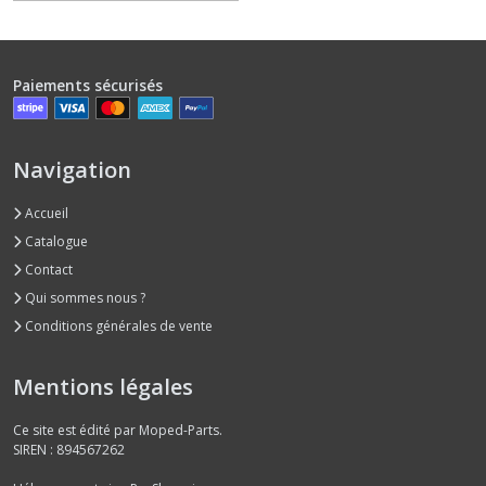
piston
(7)
Paiements sécurisés
Direction
(1)
Navigation
Echappement
(3)
Accueil
Catalogue
Embrayage
Contact
(2)
Qui sommes nous ?
Conditions générales de vente
Faisceau
électrique
Mentions légales
(2)
Ce site est édité par Moped-Parts.
SIREN : 894567262
Filtre
(5)