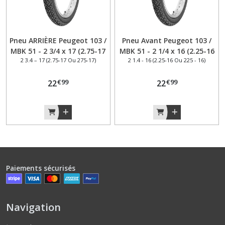
Pneu ARRIÈRE Peugeot 103 /
Pneu Avant Peugeot 103 /
MBK 51 - 2 3/4 x 17 (2.75-17
MBK 51 - 2 1/4 x 16 (2.25-16
2 3.4 – 17 (2.75-17 Ou 275-17)
2 1.4 - 16 (2.25-16 Ou 225 - 16)
ou 275-17 ) Vee Rubber
ou 225-16 ) Vee Rubber
VRM087 46J TT –
VRM087 38J TT – Fiabilité et
€
99
€
99
Polyvalence et robustesse-
22
polyvalence– cyclomoteur
22
mobylette
Paiements sécurisés
Navigation