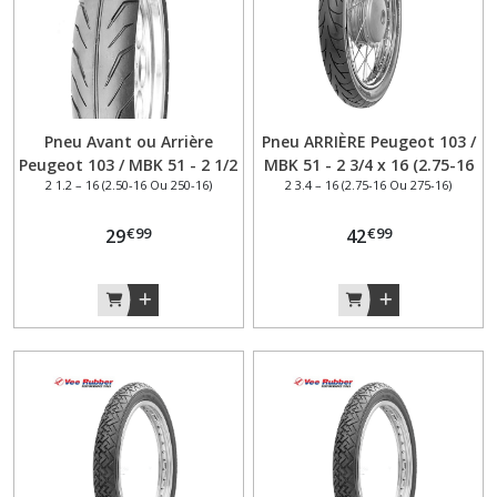
Pneu Avant ou Arrière
Pneu ARRIÈRE Peugeot 103 /
Peugeot 103 / MBK 51 - 2 1/2
MBK 51 - 2 3/4 x 16 (2.75-16
2 1.2 – 16 (2.50-16 Ou 250-16)
2 3.4 – 16 (2.75-16 Ou 275-16)
x 16 (2.50-16 ou 250-16) Deli
ou 275-16 ) Continental
SB108 31J TL – Polyvalence
ContiGo 46M TT –
€
99
€
99
et fiabilité - cyclomoteur
29
Adhérence premium et
42
longévité - cyclomoteur