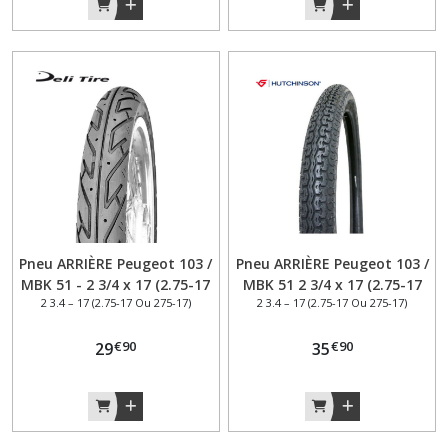
Pneu ARRIÈRE Peugeot 103 /
Pneu ARRIÈRE Peugeot 103 /
MBK 51 - 2 3/4 x 17 (2.75-17
MBK 51 2 3/4 x 17 (2.75-17
2 3.4 – 17 (2.75-17 Ou 275-17)
2 3.4 – 17 (2.75-17 Ou 275-17)
ou 275-17 ) DELI Tire S215
ou 275-17 ) Hutchinson
38J TL / TT – cyclomoteur
Turbo 47J TT – Look
€
90
€
90
29
vintage – cyclomoteur
35