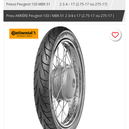
Pneus Peugeot 103 MBK 51
2 3.4 – 17 (2.75-17 ou 275-17)
Pneu ARRIÈRE Peugeot 103 / MBK 51 2 3/4 x 17 (2.75-17 ou 275-17 )
Continental ContiGo 47J TT – Adhérence et longévité – cyclomoteur