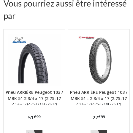
Vous pourriez aussi être intéressé
par
Pneu ARRIÈRE Peugeot 103 /
Pneu ARRIÈRE Peugeot 103 /
MBK 51 2 3/4 x 17 (2.75-17
MBK 51 - 2 3/4 x 17 (2.75-17
2 3.4 – 17 (2.75-17 Ou 275-17)
2 3.4 – 17 (2.75-17 Ou 275-17)
ou 275-17 ) Michelin City
ou 275-17 ) Vee Rubber
Extra Reinf 47P TT –
VRM087 46J TT –
€
99
€
99
Adhérence et longévité –
51
Polyvalence et robustesse-
22
cyclomoteur
mobylette