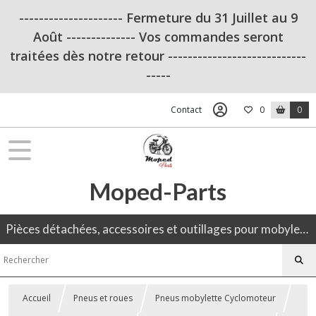
--------------------- Fermeture du 31 Juillet au 9
Août -------------- Vos commandes seront
traitées dès notre retour ----------------------------
-----
Contact
0
0
Moped-Parts
Pièces détachées, accessoires et outillages pour mobylette, 50CC, moto ancienne.
Accueil
Pneus et roues
Pneus mobylette Cyclomoteur