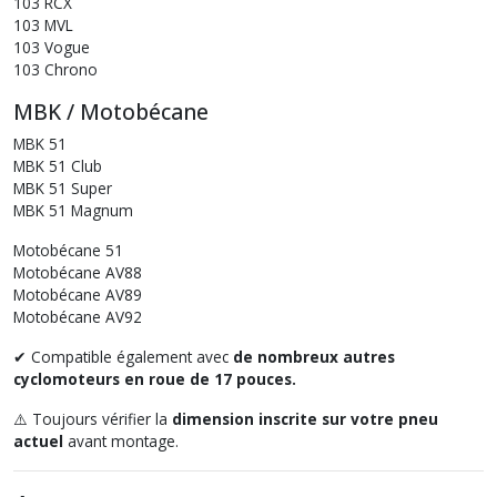
103 RCX
103 MVL
103 Vogue
103 Chrono
MBK / Motobécane
MBK 51
MBK 51 Club
MBK 51 Super
MBK 51 Magnum
Motobécane 51
Motobécane AV88
Motobécane AV89
Motobécane AV92
✔ Compatible également avec
de nombreux autres
cyclomoteurs en roue de 17 pouces.
⚠️ Toujours vérifier la
dimension inscrite sur votre pneu
actuel
avant montage.