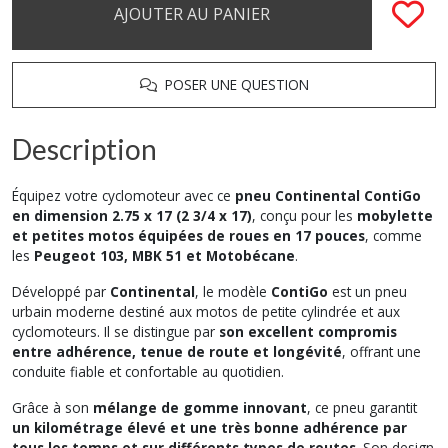
AJOUTER AU PANIER
POSER UNE QUESTION
Description
Équipez votre cyclomoteur avec ce
pneu Continental ContiGo
en dimension 2.75 x 17 (2 3/4 x 17)
, conçu pour les
mobylette
et petites motos équipées de roues en 17 pouces
, comme
les
Peugeot 103, MBK 51 et Motobécane
.
Développé par
Continental
, le modèle
ContiGo
est un pneu
urbain moderne destiné aux motos de petite cylindrée et aux
cyclomoteurs. Il se distingue par
son excellent compromis
entre adhérence, tenue de route et longévité
, offrant une
conduite fiable et confortable au quotidien.
Grâce à son
mélange de gomme innovant
, ce pneu garantit
un kilométrage élevé et une très bonne adhérence par
tous les temps et sur différents types de routes
. Son design