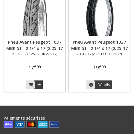
Pneu Avant Peugeot 103 /
Pneu Avant Peugeot 103 /
MBK 51 - 2 1/4 x 17 (2.25-17
MBK 51 - 2 1/4 x 17 (2.25-17
2 1.4 – 17 (2.25-17 Ou 225-17)
2 1.4 – 17 (2.25-17 Ou 225-17)
ou 225-17 ) DELI Tire S215
ou 225-17 ) type VM100
28J TT – cyclomoteur
Refabrication générique–
€
99
€
99
17
cyclomoteur
19
Détails
Paiements sécurisés