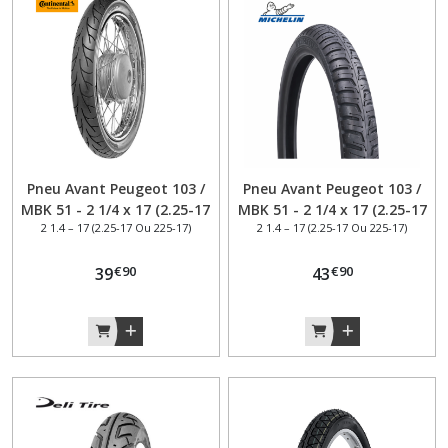
Pneu Avant Peugeot 103 /
Pneu Avant Peugeot 103 /
MBK 51 - 2 1/4 x 17 (2.25-17
MBK 51 - 2 1/4 x 17 (2.25-17
2 1.4 – 17 (2.25-17 Ou 225-17)
2 1.4 – 17 (2.25-17 Ou 225-17)
ou 225-17 ) Continental
ou 225-17 ) Michelin City
ContiGo 39J TT –
Extra Reinf 38P TT –
€
90
€
90
cyclomoteur
39
Fiabilité et longévité –
43
cyclomoteur