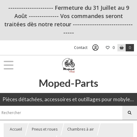
--------------------- Fermeture du 31 Juillet au 9
Août -------------- Vos commandes seront
traitées dès notre retour ----------------------------
-----
Contact
0
0
Moped-Parts
Pièces détachées, accessoires et outillages pour mobylette, 50CC, moto ancienne.
Accueil
Pneus et roues
Chambres à air