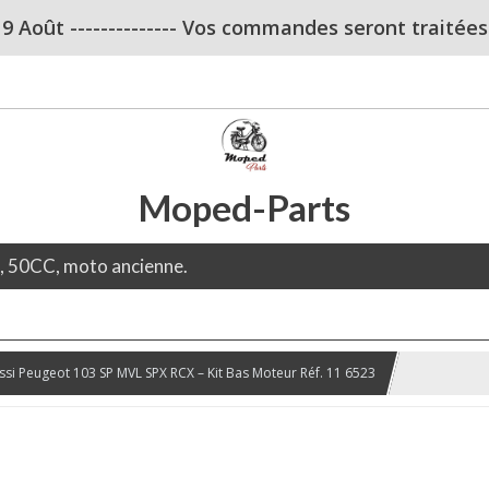
u 9 Août -------------- Vos commandes seront traitées dè
Moped-Parts
e, 50CC, moto ancienne.
ssi Peugeot 103 SP MVL SPX RCX – Kit Bas Moteur Réf. 11 6523