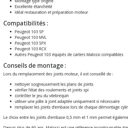
Montage type origine
Excellente étanchéité
Idéal restauration et préparation moteur
Compatibilités :
Peugeot 103 SP
Peugeot 103 MVL
Peugeot 103 SPX
Peugeot 103 RCX
Autres Peugeot 103 équipés de carters Malossi compatibles
Conseils de montage :
Lors du remplacement des joints moteur, il est conseillé de :
nettoyer soigneusement les plans de joints
vérifier l’état des roulements et joints spi
contrôler le jeu du vilebrequin
utiliser une pâte à joint adaptée uniquement si nécessaire
remplacer les joints d’embase lors de chaque démontage cyli
Le choix entre les joints d’embase 0,5 mm et 1 mm permet égalemen
Depuis plus de 90 ans, Malossi est une référence incontournable dan