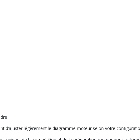
ndre
t d’ajuster légèrement le diagramme moteur selon votre configuratio
s l’univers de la compétition et de la préparation moteur pour cyclomo