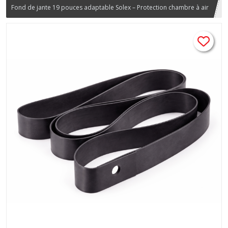
Fond de jante 19 pouces adaptable Solex – Protection chambre à air