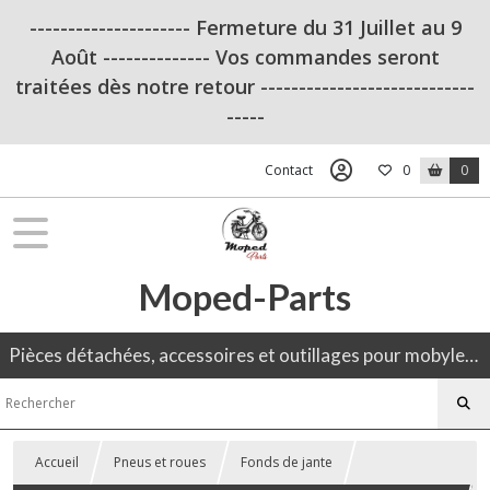
--------------------- Fermeture du 31 Juillet au 9
Août -------------- Vos commandes seront
traitées dès notre retour ----------------------------
-----
Contact
0
0
Moped-Parts
Pièces détachées, accessoires et outillages pour mobylette, 50CC, moto ancienne.
Accueil
Pneus et roues
Fonds de jante