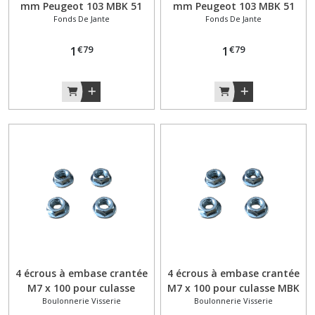
mm Peugeot 103 MBK 51
mm Peugeot 103 MBK 51
Fonds De Jante
Fonds De Jante
Ciao Mobylette
Ciao Mobylette
Cyclomoteur
Cyclomoteur
€
79
€
79
1
1
4 écrous à embase crantée
4 écrous à embase crantée
M7 x 100 pour culasse
M7 x 100 pour culasse MBK
Boulonnerie Visserie
Boulonnerie Visserie
Peugeot 103
51 Motobécane 88 moteur