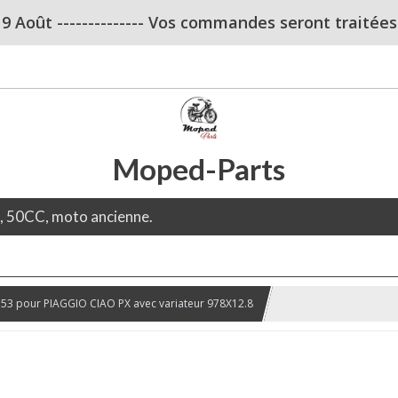
u 9 Août -------------- Vos commandes seront traitées dè
Moped-Parts
e, 50CC, moto ancienne.
53 pour PIAGGIO CIAO PX avec variateur 978X12.8