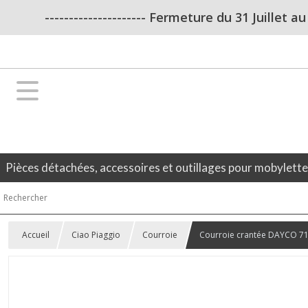
--------------------- Fermeture du 31 Juillet a
Pièces détachées, accessoires et outillages pour mobylett
Accueil
Ciao Piaggio
Courroie
Courroie crantée DAYCO 71