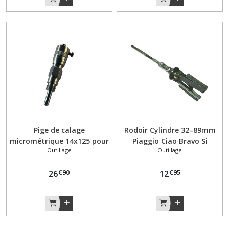
Pige de calage
Rodoir Cylindre 32–89mm
micrométrique 14x125 pour
Piaggio Ciao Bravo Si
Outillage
Outillage
allumage CIAO PIAGGIO
€
90
€
95
26
12