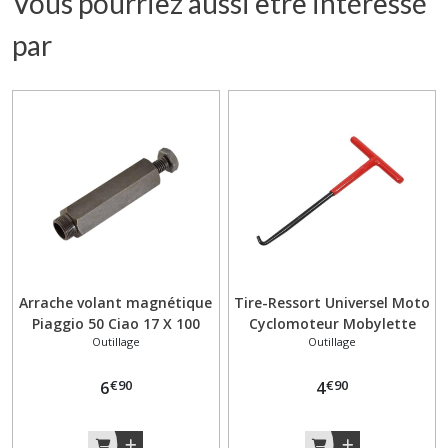
Vous pourriez aussi être intéressé
par
Arrache volant magnétique
Tire-Ressort Universel Moto
Piaggio 50 Ciao 17 X 100
Cyclomoteur Mobylette
Outillage
Outillage
Vélo –Piaggio Ciao Outil
extracteur
€
90
€
90
6
4