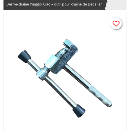
Dérive-chaîne Piaggio Ciao – outil pour chaîne de pédalier