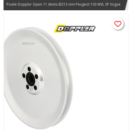
Poulie Doppler Open 11 dents Ø213 mm Peugeot 103 MVL SP Vogue
– Réf. 515261