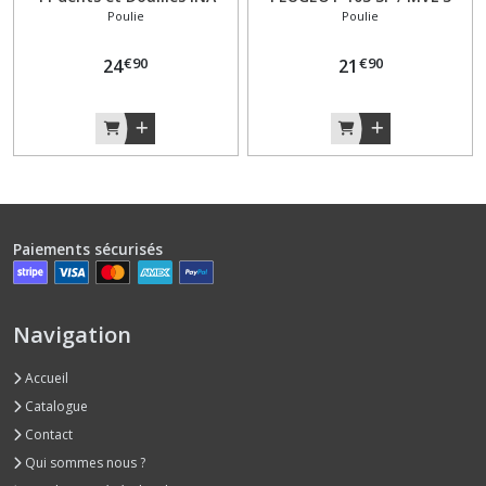
Poulie
Poulie
Peugeot 103 SP / MVL
Branches pignon 11 dents
€
90
€
90
24
21
Paiements sécurisés
Navigation
Accueil
Catalogue
Contact
Qui sommes nous ?