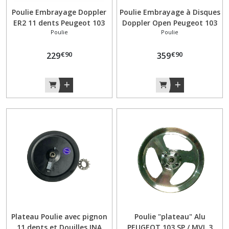
Poulie Embrayage Doppler
Poulie Embrayage à Disques
ER2 11 dents Peugeot 103
Doppler Open Peugeot 103
Poulie
Poulie
MVL SP Vogue – Réf. 1969
MVL SP Vogue – Réf. 515252
€
90
€
90
229
359
Plateau Poulie avec pignon
Poulie "plateau" Alu
11 dents et Douilles INA
PEUGEOT 103 SP / MVL 3