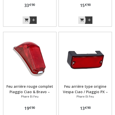
€
90
€
90
33
15
Feu arrière rouge complet
Feu arrière type origine
Piaggio Ciao & Bravo –
Vespa Ciao / Piaggio PX –
Phare Et Feu
Phare Et Feu
Modèles SC et Città
Noir
€
90
€
90
19
13