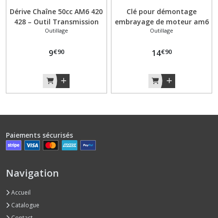
Dérive Chaîne 50cc AM6 420
Clé pour démontage
428 – Outil Transmission
embrayage de moteur am6
Outillage
Outillage
Mécaboîte
Minarelli
€
90
€
90
9
14
Paiements sécurisés
Navigation
Accueil
Catalogue
Contact