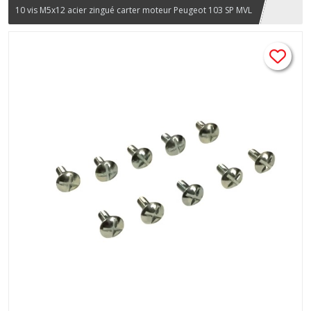
10 vis M5x12 acier zingué carter moteur Peugeot 103 SP MVL