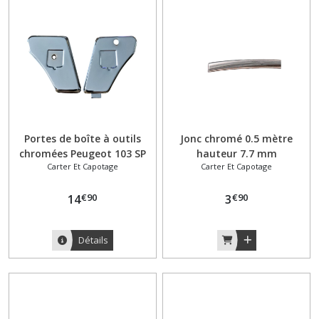
Portes de boîte à outils
Jonc chromé 0.5 mètre
chromées Peugeot 103 SP
hauteur 7.7 mm
Carter Et Capotage
Carter Et Capotage
MVL avec emplacement
monogramme
€
90
€
90
14
3
Détails