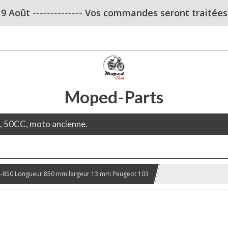
u 9 Août -------------- Vos commandes seront traitées dè
Moped-Parts
e, 50CC, moto ancienne.
A-850 Longueur 850 mm largeur 13 mm Peugeot 103