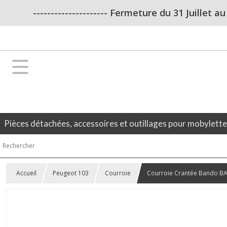
--------------------- Fermeture du 31 Juillet a
Pièces détachées, accessoires et outillages pour mobylett
Accueil
Peugeot 103
Courroie
Courroie Crantée Bando B