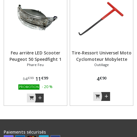
Feu arrière LED Scooter
Tire-Ressort Universel Moto
Peugeot 50 Speedfight 1
Cyclomoteur Mobylette
Phare Feu
Outillage
modèle 1996-1999
Vélo –Scooter Outil
extracteur
€
99
€
90
11
4
€
99
14
-
20
%
PROMOTION
Paiements sécurisés