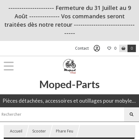
--------------------- Fermeture du 31 Juillet au 9
Août -------------- Vos commandes seront
traitées dès notre retour ----------------------------
-----
Contact
0
0
Moped-Parts
Pièces détachées, accessoires et outillages pour mobylette, 50CC, moto ancienne.
Accueil
Scooter
Phare Feu