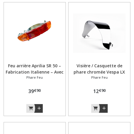
Feu arrière Aprilia SR 50 –
Visière / Casquette de
Fabrication Italienne – Avec
phare chromée Vespa LX
Phare Feu
Phare Feu
clignotants intégrés
LXV S 50 125 150
€
90
€
90
39
12