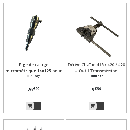
Pige de calage
Dérive Chaîne 415 / 420 / 428
micrométrique 14x125 pour
– Outil Transmission
Outillage
Outillage
allumage Peugeot 103
Peugeot 103
€
90
€
90
26
9