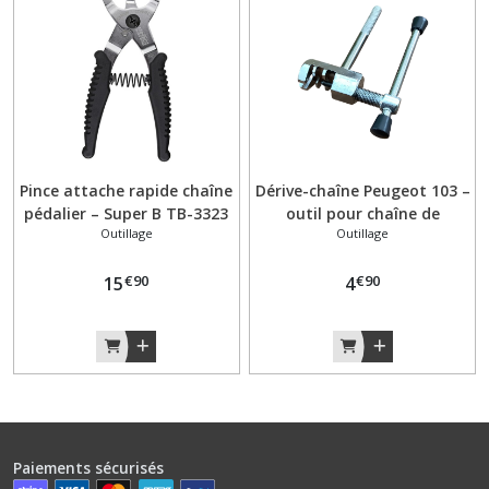
Pince attache rapide chaîne
Dérive-chaîne Peugeot 103 –
pédalier – Super B TB-3323
outil pour chaîne de
Outillage
Outillage
– Peugeot 103
pédalier et entraînement
moteur
€
90
€
90
15
4
Paiements sécurisés