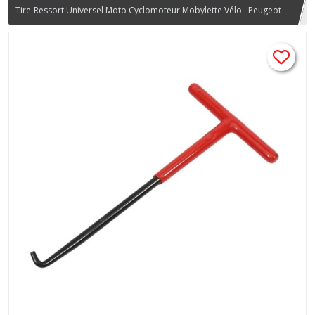
Tire-Ressort Universel Moto Cyclomoteur Mobylette Vélo –Peugeot
Outil extracteur