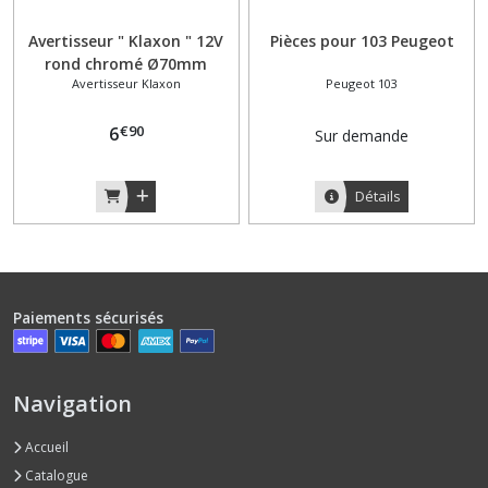
Avertisseur " Klaxon " 12V
Pièces pour 103 Peugeot
rond chromé Ø70mm
Avertisseur Klaxon
Peugeot 103
Peugeot 103 MBK
Mobylette
€
90
6
Sur demande
Détails
Paiements sécurisés
Navigation
Accueil
Catalogue