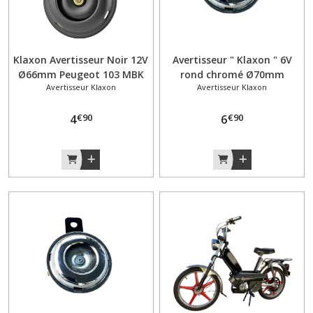
Klaxon Avertisseur Noir 12V
Avertisseur " Klaxon " 6V
Ø66mm Peugeot 103 MBK
rond chromé Ø70mm
Avertisseur Klaxon
Avertisseur Klaxon
51 Motobécane Mobylette
Peugeot 103 MBK
Mobylette
€
90
€
90
4
6