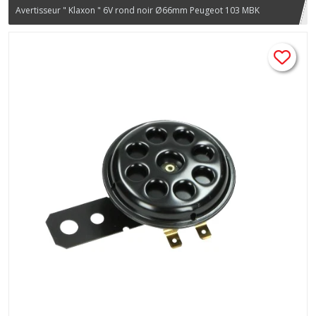
Avertisseur " Klaxon " 6V rond noir Ø66mm Peugeot 103 MBK
Mobylette Ciao