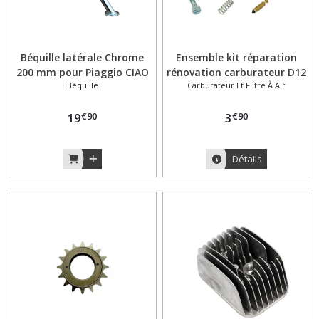
Béquille latérale Chrome
Ensemble kit réparation
200 mm pour Piaggio CIAO
rénovation carburateur D12
Béquille
Carburateur Et Filtre À Air
PX
Piaggio Ciao PX
€
90
€
90
19
3
Détails