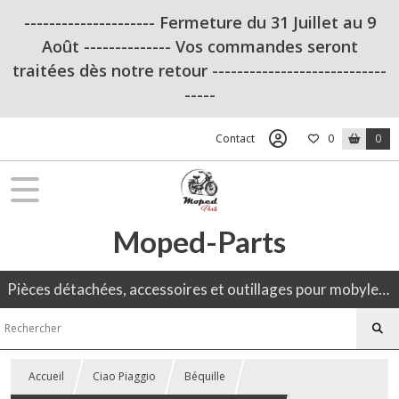
--------------------- Fermeture du 31 Juillet au 9
Août -------------- Vos commandes seront
traitées dès notre retour ----------------------------
-----
Contact
0
0
Moped-Parts
Pièces détachées, accessoires et outillages pour mobylette, 50CC, moto ancienne.
Accueil
Ciao Piaggio
Béquille