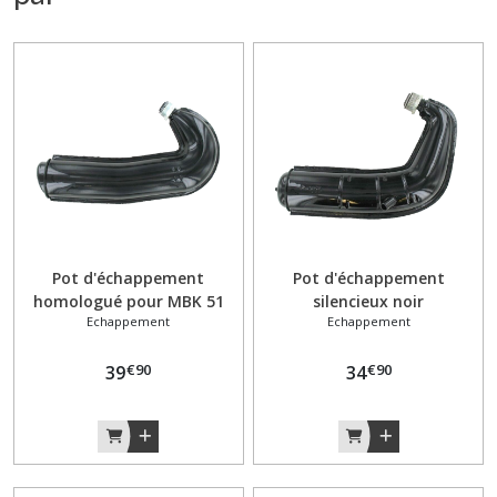
Pot d'échappement
Pot d'échappement
homologué pour MBK 51
silencieux noir
Echappement
Echappement
NOIR avec moteur AV10
MOTOBECANE MBK à
moteur AV7
€
90
€
90
39
34