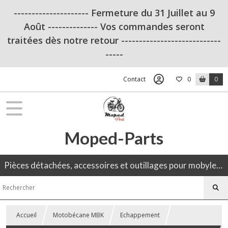
--------------------- Fermeture du 31 Juillet au 9
Août -------------- Vos commandes seront
traitées dès notre retour ----------------------------
-----
Contact
0
0
Moped-Parts
Pièces détachées, accessoires et outillages pour mobylette, 50CC, moto ancienne.
Accueil
Motobécane MBK
Echappement