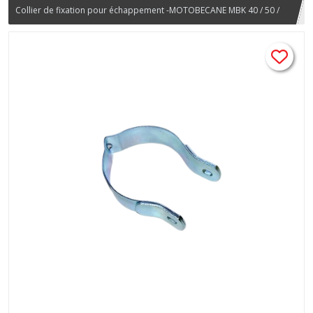
Collier de fixation pour échappement -MOTOBECANE MBK 40 / 50 /
88 moteur AV7