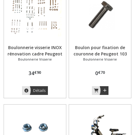
Boulonnerie visserie INOX
Boulon pour fixation de
rénovation cadre Peugeot
couronne de Peugeot 103
Boulonnerie Visserie
Boulonnerie Visserie
103 SP - 122 pièces
sans filetage sur roue
€
90
€
70
34
0
Détails