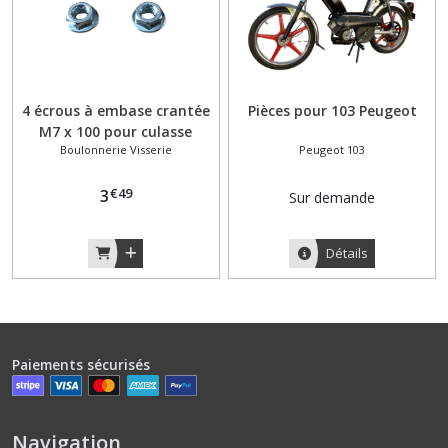
4 écrous à embase crantée
Pièces pour 103 Peugeot
M7 x 100 pour culasse
Boulonnerie Visserie
Peugeot 103
Peugeot 103
€
49
3
Sur demande
Détails
Paiements sécurisés
Navigation