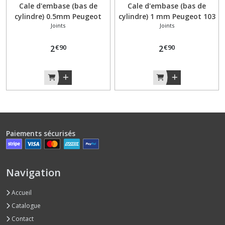
Cale d'embase (bas de
Cale d'embase (bas de
cylindre) 0.5mm Peugeot
cylindre) 1 mm Peugeot 103
Joints
Joints
103 SP / MVL / RCX / SPX /
SP / MVL / RCX / SPX / VOGUE
VOGUE / FOX 3 transferts
/ FOX 3 transferts
€
90
€
90
2
2
Paiements sécurisés
Navigation
Accueil
Catalogue
Contact