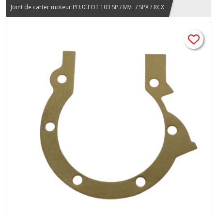
Joint de carter moteur PEUGEOT 103 SP / MVL / SPX / RCX