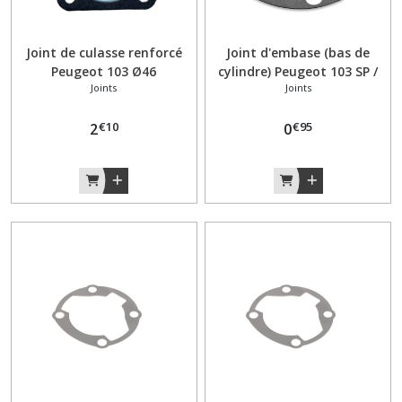
Joint de culasse renforcé
Joint d'embase (bas de
Peugeot 103 Ø46
cylindre) Peugeot 103 SP /
Joints
Joints
MVL / RCX / SPX / VOGUE /
FOX (2 ou 3 transferts)
€
10
€
95
2
0