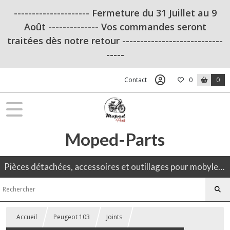
--------------------- Fermeture du 31 Juillet au 9
Août -------------- Vos commandes seront
traitées dès notre retour ----------------------------
-----
Contact
0
0
Moped-Parts
Pièces détachées, accessoires et outillages pour mobylette, 50CC, moto ancienne.
Accueil
Peugeot 103
Joints