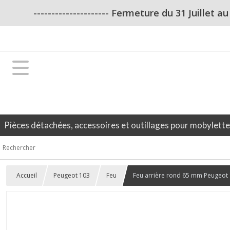
--------------------- Fermeture du 31 Juillet a
Pièces détachées, accessoires et outillages pour mobylett
Accueil
Peugeot 103
Feu
Feu arrière rond 65 mm Peugeot