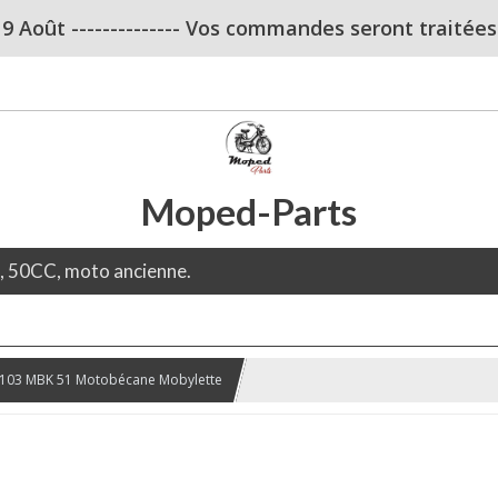
u 9 Août -------------- Vos commandes seront traitées dè
Moped-Parts
e, 50CC, moto ancienne.
 103 MBK 51 Motobécane Mobylette