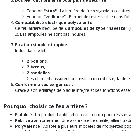
Double fonctionnalité pour plus de sécurité :
Fonction
"stop"
: La lumière de frein signale aux autres
Fonction
"veilleuse"
: Permet de rester visible dans l’ob
Compatibilité électrique polyvalente :
Ce feu arrière s’équipe de
2 ampoules de type "navette"
(1
⚠️
Les ampoules ne sont pas incluses.
Fixation simple et rapide :
Inclus dans le kit :
2 boulons
,
2 écrous
,
2 rondelles
.
Ces éléments assurent une installation robuste, facile 
Conforme à vos exigences :
Grâce à son éclairage de plaque intégré et ses fonctions essenti
Pourquoi choisir ce feu arrière ?
Fiabilité
: Un produit durable et robuste, conçu pour résister au
Fabrication italienne
: Une assurance de qualité, alliant trad
Polyvalence
: Adapté à plusieurs modèles de mobylettes pop