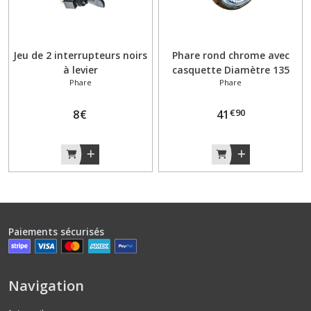
Jeu de 2 interrupteurs noirs
Phare rond chrome avec
à levier
casquette Diamètre 135
Phare
Phare
Peugeot 103 MBK 51
Mobylette
€
90
8
€
41
Paiements sécurisés
Navigation