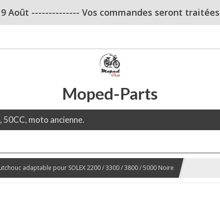
u 9 Août -------------- Vos commandes seront traitées dè
Moped-Parts
e, 50CC, moto ancienne.
utchouc adaptable pour SOLEX 2200 / 3300 / 3800 / 5000 Noire