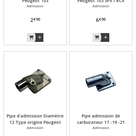
Peugeot 103
Peugeot 103 SPX / RCX
Admission
Admission
€
90
€
90
2
6
Pipe d'admission Diamètre
Pipe admission de
12 Type origine Peugeot
carburateur 17 -19 -21
Admission
Admission
103 SP / MVL /VOGUE
PHBG Peugeot 103 SP / MVL