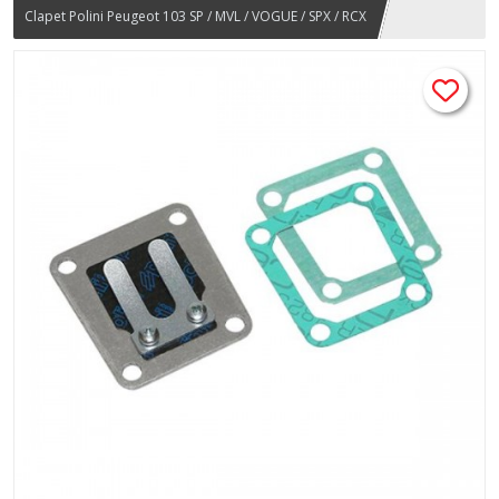
Clapet Polini Peugeot 103 SP / MVL / VOGUE / SPX / RCX