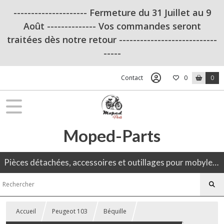
--------------------- Fermeture du 31 Juillet au 9
Août -------------- Vos commandes seront
traitées dès notre retour ----------------------------
-----
Contact
0
0
Moped-Parts
Pièces détachées, accessoires et outillages pour mobylette, 50CC, moto ancienne.
Accueil
Peugeot 103
Béquille