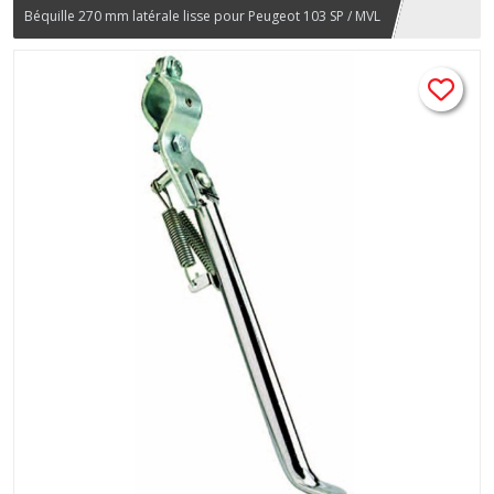
Béquille 270 mm latérale lisse pour Peugeot 103 SP / MVL