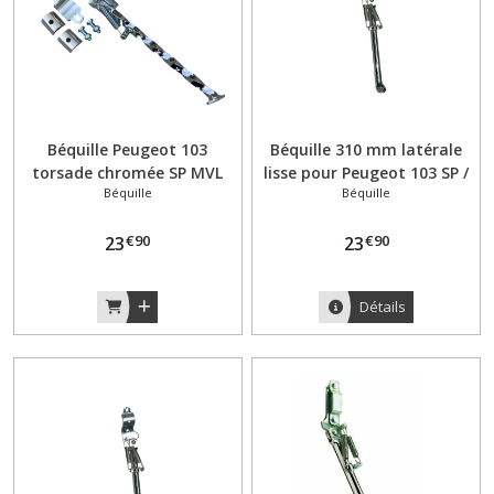
Béquille Peugeot 103
Béquille 310 mm latérale
torsade chromée SP MVL
lisse pour Peugeot 103 SP /
Béquille
Béquille
SPX Vogue Chrono 270mm
MVL ressort avant
€
90
€
90
23
23
Détails