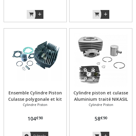
Ensemble Cylindre Piston
Cylindre piston et culasse
Culasse polygonale et kit
Aluminium traité NIKASIL
Cylindre Piston
Cylindre Piston
joints Peugeot 103
D40 - PEUGEOT 103 -
€
90
€
90
104
58
Détails